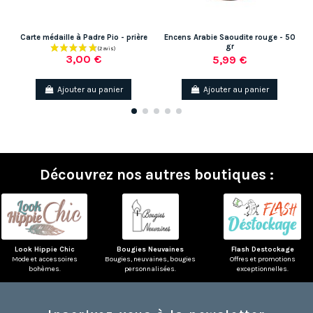
Carte médaille à Padre Pio - prière
Encens Arabie Saoudite rouge - 50
B
gr
3,00 €
5,99 €
Ajouter au panier
Ajouter au panier
Découvrez nos autres boutiques :
Look Hippie Chic
Bougies Neuvaines
Flash Destockage
Mode et accessoires
Bougies, neuvaines, bougies
Offres et promotions
bohèmes.
personnalisées.
exceptionnelles.