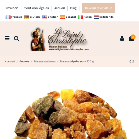
Livraison
Mentions légales
Accueil
Blog
Devenir revendeur
Français
Deutsch
English
Español
Italien
Nederlands
0
Accueil
Encens
Encens naturels
Encens Myrrhe pur - 100 gr