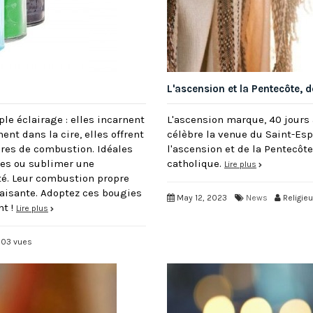
L'ascension et la Pentecôte, d
le éclairage : elles incarnent
L'ascension marque, 40 jours a
ent dans la cire, elles offrent
célèbre la venue du Saint-Esp
res de combustion. Idéales
l'ascension et de la Pentecôt
les ou sublimer une
catholique.
Lire plus
ité. Leur combustion propre
aisante. Adoptez ces bougies
May 12, 2023
News
Religie
nt !
Lire plus
03 vues