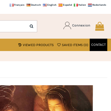
Français
Deutsch
English
Español
Italien
Nederlands
Connexion
CONTACT
VIEWED PRODUCTS
SAVED ITEMS (
0
)