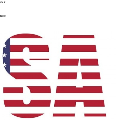
lus
vues