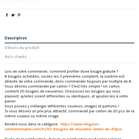
Description
Détails du produit
Avis clients
Lors de votre commande, comment profiter d'une bougie gratuite ?
6 bougies achetées, seules les 5 premières comptent, la sixième est
déduite de votre commande, donc commander toujours par multiple de 6.
Vous désirez commander par carton ? C'est très simple ! Un carton
contient 20 bougies de neuvaines. Choisissez les bougies qui vous
plaisent, qu'elles soient différentes ou identiques, et ajoutez-les à votre
panier.
Vous pouvez y mélanger différentes couleurs, images et parfums !
Si vous désirez un prix plus attractif, commandé par carton de 20 pcs de la
même couleur ou même image.
Rendez-vous dans la catégorie :
https://www.religieux-
saintchristophe.com/fr/137-bougies-de-neuvaine-carton-de-20pcs
Durée de la combustion : 9 jours, la combustion peut varier selon la