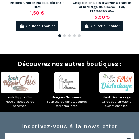
Encens Church Masala bâtons -
Chapelet en Bois d’Olivier Sofanieh
B
HEM
et la Vierge de Kibeho – Foi,
Protection et...
1,50 €
5,50 €
Ajouter au panier
Ajouter au panier
Découvrez nos autres boutiques :
Look Hippie Chic
Bougies Neuvaines
Flash Destockage
Mode et accessoires
Bougies, neuvaines, bougies
Offres et promotions
bohèmes.
personnalisées.
exceptionnelles.
Inscrivez-vous à la newsletter