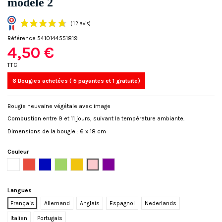
modèle 2
Référence
5410144551819
4,50 €
TTC
6 Bougies achetées ( 5 payantes et 1 gratuite)
(12 avis)
Bougie neuvaine végétale avec image
Combustion entre 9 et 11 jours, suivant la température ambiante.
Dimensions de la bougie : 6 x 18 cm
Couleur
Blanc
Rouge
Bleu
Vert
Jaune
Rose
Mauve
Langues
Français
Allemand
Anglais
Espagnol
Nederlands
Italien
Portugais