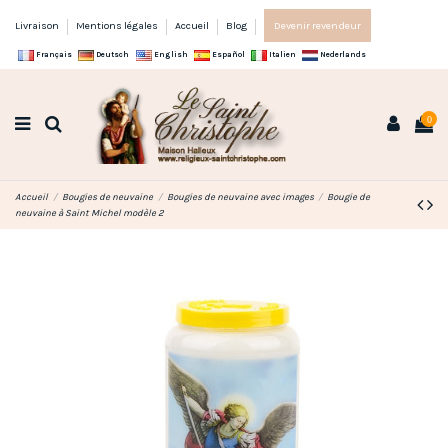
Livraison
Mentions légales
Accueil
Blog
Devenir revendeur
Français
Deutsch
English
Español
Italien
Nederlands
0
Accueil
Bougies de neuvaine
Bougies de neuvaine avec images
Bougie de
neuvaine à Saint Michel modèle 2