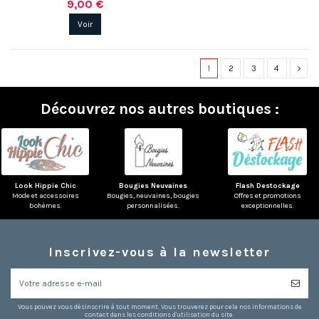
9,00 €
Voir
1
2
3
4
Découvrez nos autres boutiques :
Look Hippie Chic
Bougies Neuvaines
Flash Destockage
Mode et accessoires
Bougies, neuvaines, bougies
Offres et promotions
bohèmes.
personnalisées.
exceptionnelles.
Inscrivez-vous à la newsletter
Vous pouvez vous désinscrire à tout moment. Vous trouverez pour cela nos informations de
contact dans les conditions d'utilisation du site.