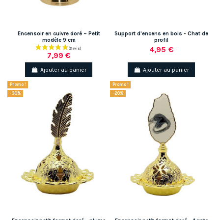
Encensoir en cuivre doré – Petit
Support d'encens en bois - Chat de
modèle 9 cm
profil
4,95 €
7,99 €
Ajouter au panier
Ajouter au panier
Promo !
Promo !
-30%
-20%