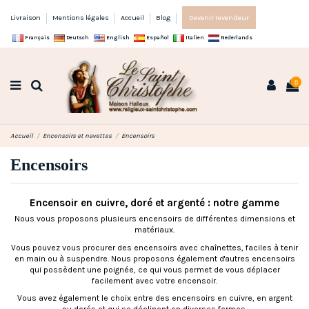
Livraison
Mentions légales
Accueil
Blog
Devenir revendeur
Français
Deutsch
English
Español
Italien
Nederlands
0
Accueil
Encensoirs et navettes
Encensoirs
Encensoirs
Encensoir en cuivre, doré et argenté : notre gamme
Nous vous proposons plusieurs encensoirs de différentes dimensions et
matériaux.
Vous pouvez vous procurer des encensoirs avec chaînettes, faciles à tenir
en main ou à suspendre. Nous proposons également d'autres encensoirs
qui possèdent une poignée, ce qui vous permet de vous déplacer
facilement avec votre encensoir.
Vous avez également le choix entre des
encensoirs en cuivre
, en
argent