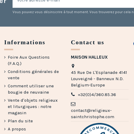
er
Vous pouvez vous désinscrire à tout moment. Vous trouverez pour cela nos
Informations
Contact us
Foire Aux Questions
MAISON HALLEUX
(F.A.Q.)
Conditions générales de
45 Rue De L'Esplanade 4141
vente
Louveigné - Banneux N.D.
Belgium-Europe
Comment utiliser une
bougie de neuvaine
+32(0)4/360.85.36
Vente d'objets religieux
et liturgiques : notre
contact@religieux-
magasin
saintchristophe.com
Plan du site
A propos