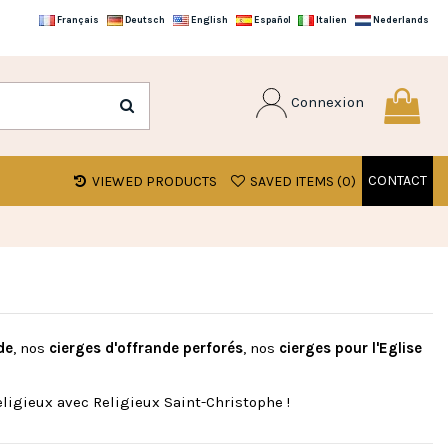
Français
Deutsch
English
Español
Italien
Nederlands
Connexion
CONTACT
VIEWED PRODUCTS
SAVED ITEMS (
0
)
de
, nos
cierges
d'offrande
perforés
, nos
cierges pour l'Eglise
ligieux avec Religieux Saint-Christophe !