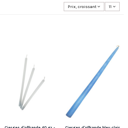
Prix, croissant
11
Cierges d'offrande 40 gr -
Cierges d'offrande bleu clair