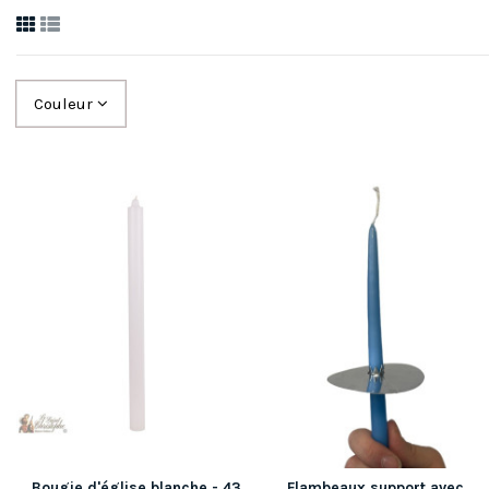
Couleur
Bougie d'église blanche - 43
Flambeaux support avec