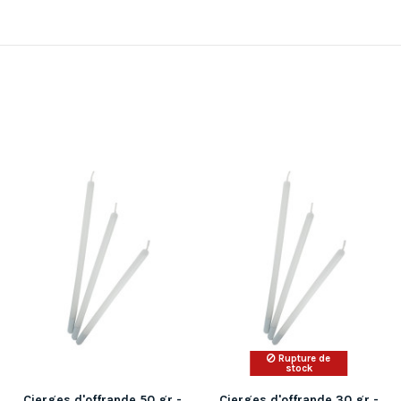
Rupture de
stock
Cierges d'offrande 50 gr -
Cierges d'offrande 30 gr -