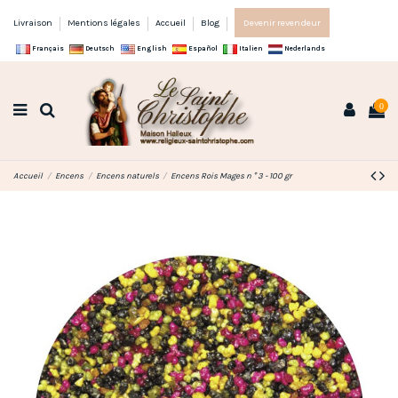
Livraison
Mentions légales
Accueil
Blog
Devenir revendeur
Français
Deutsch
English
Español
Italien
Nederlands
0
Accueil
Encens
Encens naturels
Encens Rois Mages n ° 3 - 100 gr