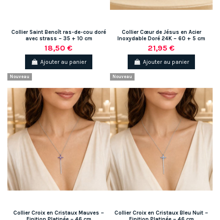
Collier Saint Benoît ras-de-cou doré
Collier Cœur de Jésus en Acier
avec strass – 35 + 10 cm
Inoxydable Doré 24K – 60 + 5 cm
18,50 €
21,95 €
Ajouter au panier
Ajouter au panier
Nouveau
Nouveau
Collier Croix en Cristaux Mauves –
Collier Croix en Cristaux Bleu Nuit –
Finition Platinée – 46 cm
Finition Platinée – 46 cm