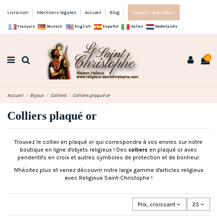
Livraison
Mentions légales
Accueil
Blog
Devenir revendeur
Français
Deutsch
English
Español
Italien
Nederlands
0
Accueil
Bijoux
Colliers
Colliers plaqué or
Colliers plaqué or
Trouvez le collier en plaqué or qui correspondra à vos envies sur notre
boutique en ligne d'objets religieux ! Des
colliers
en plaqué or avec
pendentifs en croix et autres symboles de protection et de bonheur.
N'hésitez plus et venez découvrir notre large gamme d'articles religieux
avec Religieux Saint-Christophe !
Prix, croissant
25