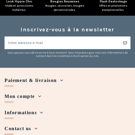
Look Hippie Chic
Bougies Neuvaines
Flash Destockage
Mode et accessoires
Bougies, neuvaines, bougies
Offres et promotions
bohèmes.
personnalisées.
exceptionnelles.
Inscrivez-vous à la newsletter
Vous pouvez vous désinscrire à tout moment. Vous trouverez pour cela nos informations de
contact dans les conditions d'utilisation du site.
Paiement & livraison
Mon compte
Informations
Contact us