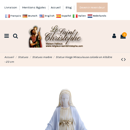
Livraison
Mentions légales
Accueil
Blog
Devenir revendeur
Français
Deutsch
English
Español
Italien
Nederlands
0
Accueil
Statues
Statues marbre
Statue Vierge Miraculeuse colorée en Albâtre
- 23 cm