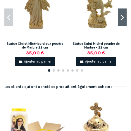
Statue Christ Miséricordieux poudre
Statue Saint Michel poudre de
S
de Marbre 22 cm
Marbre - 22 cm
35,00 €
35,00 €
Ajouter au panier
Ajouter au panier
Les clients qui ont acheté ce produit ont également acheté :