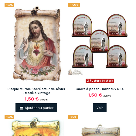
-50%
-1,00 €
Rupture de stock
Plaque Murale Sacré cœur de Jésus
Cadre à poser - Banneux N.D.
- Modèle Vintage
1,50 €
2,50 €
1,50 €
3,00 €
Ajouter au panier
Voir
-50%
-50%