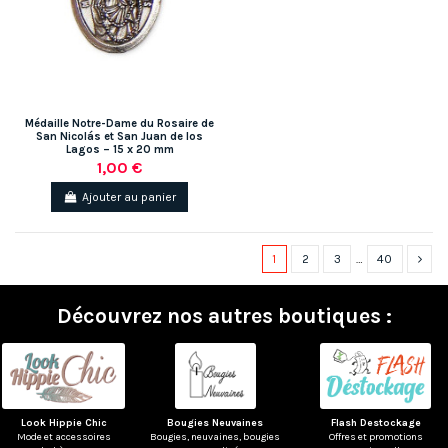
Médaille Notre-Dame du Rosaire de
San Nicolás et San Juan de los
Lagos – 15 x 20 mm
1,00 €
Ajouter au panier
1
2
3
…
40
Découvrez nos autres boutiques :
Look Hippie Chic
Bougies Neuvaines
Flash Destockage
Mode et accessoires
Bougies, neuvaines, bougies
Offres et promotions