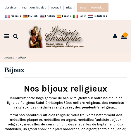
Livraison
Mentions légales
Accueil
Blog
Devenir revendeur
Français
Deutsch
English
Español
Italien
Nederlands
0
Accueil
Bijoux
Bijoux
Nos bijoux religieux
Découvrez notre large gamme de bijoux religieux sur notre boutique en
ligne de Religieux Saint-Christophe ! Des
colliers religieux
, des
bracelets
religieux
, des
médailles religieuses
,
des
pendentifs religieux
...
Parmi nos nombreux articles religieux, vous trouverez notamment des
médailles plaqué or, médailles en argent, médailles fantaisie , bijoux
religieux , médailles de communion , des médailles de baptême, bijoux
fantaisies, un grand choix de bijoux modernes, en argent, fantaisies , en or,