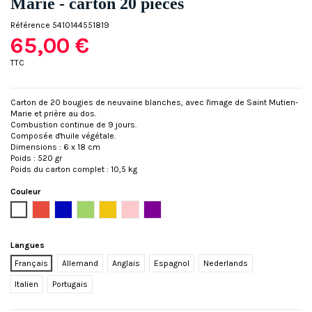
Marie - carton 20 pièces
Référence
5410144551819
65,00 €
TTC
Carton de 20 bougies de neuvaine blanches, avec l'image de Saint Mutien-
Marie et prière au dos.
Combustion continue de 9 jours.
Composée d'huile végétale.
Dimensions : 6 x 18 cm
Poids : 520 gr
Poids du carton complet : 10,5 kg
Couleur
Blanc
Rouge
Bleu
Vert
Jaune
Rose
Mauve
Langues
Français
Allemand
Anglais
Espagnol
Nederlands
Italien
Portugais