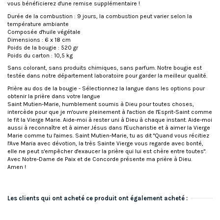
vous bénéficierez d'une remise supplémentaire !
Durée de la combustion : 9 jours, la combustion peut varier selon la
température ambiante
Composée d'huile végétale
Dimensions : 6 x 18 cm
Poids de la bougie : 520 gr
Poids du carton : 10,5 kg
Sans colorant, sans produits chimiques, sans parfum. Notre bougie est
testée dans notre département laboratoire pour garder la meilleur qualité.
Prière au dos de la bougie - Sélectionnez la langue dans les options pour
obtenir la prière dans votre langue
Saint Mutien-Marie, humblement soumis à Dieu pour toutes choses,
intercède pour que je m'ouvre pleinement à l'action de l'Esprit-Saint comme
le fit la Vierge Marie. Aide-moi à rester uni à Dieu à chaque instant. Aide-moi
aussi à reconnaître et à aimer Jésus dans l'Eucharistie et à aimer la Vierge
Marie comme tu l'aimes. Saint Mutien-Marie, tu as dit "Quand vous récitiez
l'Ave Maria avec dévotion, la très Sainte Vierge vous regarde avec bonté,
elle ne peut s'empêcher d'exaucer la prière qui lui est chère entre toutes".
Avec Notre-Dame de Paix et de Concorde présente ma prière à Dieu.
Amen !
Les clients qui ont acheté ce produit ont également acheté :