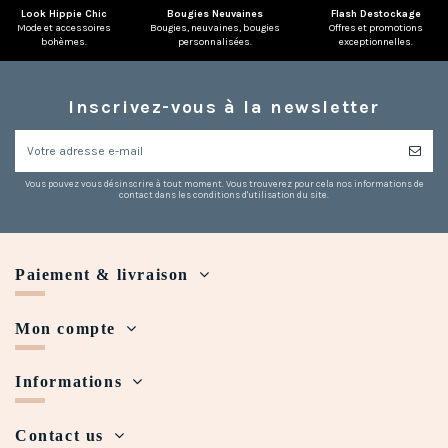
Look Hippie Chic
Bougies Neuvaines
Flash Destockage
Mode et accessoires
Bougies, neuvaines, bougies
Offres et promotions
bohèmes.
personnalisées.
exceptionnelles.
Inscrivez-vous à la newsletter
Vous pouvez vous désinscrire à tout moment. Vous trouverez pour cela nos informations de
contact dans les conditions d'utilisation du site.
Paiement & livraison
Mon compte
Informations
Contact us