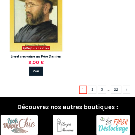
Rupture de stock
Livret neuvaine au Père Damien
2,00 €
Voir
1
2
3
…
22
Découvrez nos autres boutiques :