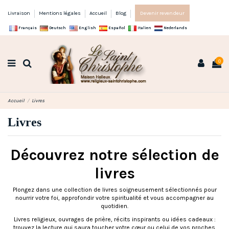
Livraison
Mentions légales
Accueil
Blog
Devenir revendeur
Français
Deutsch
English
Español
Italien
Nederlands
0
Accueil
Livres
Livres
Découvrez notre sélection de
livres
Plongez dans une collection de livres soigneusement sélectionnés pour
nourrir votre foi, approfondir votre spiritualité et vous accompagner au
quotidien.
Livres religieux, ouvrages de prière, récits inspirants ou idées cadeaux :
trouvez la lecture qui saura toucher votre cœur ou celui de vos proches.