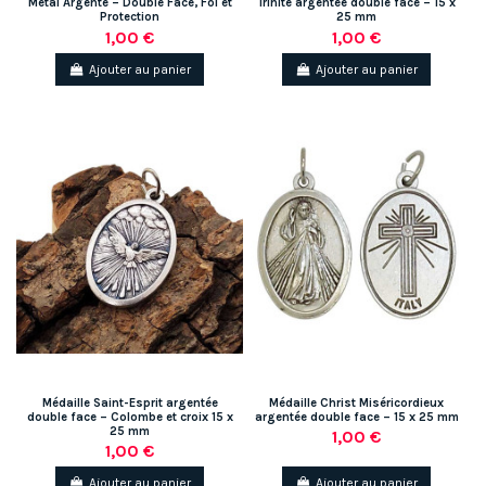
Métal Argenté – Double Face, Foi et
Trinité argentée double face – 15 x
Protection
25 mm
1,00 €
1,00 €
Ajouter au panier
Ajouter au panier
Médaille Saint-Esprit argentée
Médaille Christ Miséricordieux
double face – Colombe et croix 15 x
argentée double face – 15 x 25 mm
25 mm
1,00 €
1,00 €
Ajouter au panier
Ajouter au panier