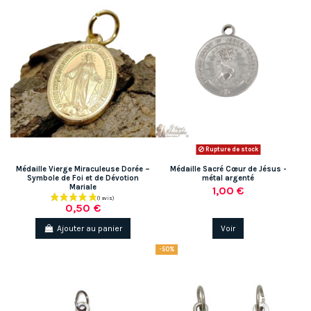
Rupture de stock
Médaille Vierge Miraculeuse Dorée –
Médaille Sacré Cœur de Jésus -
Symbole de Foi et de Dévotion
métal argenté
Mariale
1,00 €
0,50 €
Ajouter au panier
Voir
-50%