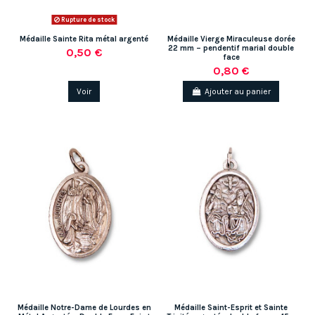
Rupture de stock
Médaille Sainte Rita métal argenté
Médaille Vierge Miraculeuse dorée
22 mm – pendentif marial double
0,50 €
face
0,80 €
Voir
Ajouter au panier
Médaille Notre-Dame de Lourdes en
Médaille Saint-Esprit et Sainte