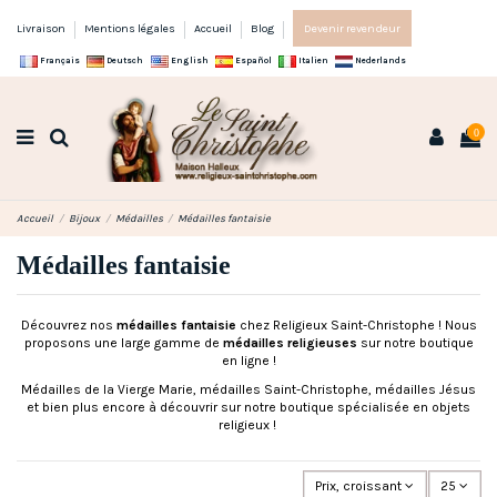
Livraison
Mentions légales
Accueil
Blog
Devenir revendeur
Français
Deutsch
English
Español
Italien
Nederlands
0
Accueil
Bijoux
Médailles
Médailles fantaisie
Médailles fantaisie
Découvrez nos
médailles fantaisie
chez Religieux Saint-Christophe ! Nous
proposons une large gamme de
médailles religieuses
sur notre boutique
en ligne !
Médailles de la Vierge Marie, médailles Saint-Christophe, médailles Jésus
et bien plus encore à découvrir sur notre boutique spécialisée en objets
religieux !
Prix, croissant
25