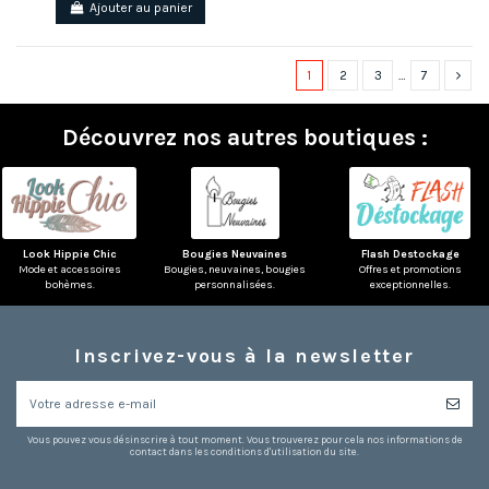
Ajouter au panier
1
2
3
…
7
Découvrez nos autres boutiques :
Look Hippie Chic
Bougies Neuvaines
Flash Destockage
Mode et accessoires
Bougies, neuvaines, bougies
Offres et promotions
bohèmes.
personnalisées.
exceptionnelles.
Inscrivez-vous à la newsletter
Vous pouvez vous désinscrire à tout moment. Vous trouverez pour cela nos informations de
contact dans les conditions d'utilisation du site.