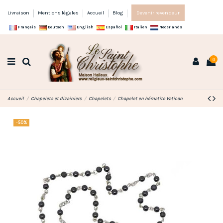
Livraison
Mentions légales
Accueil
Blog
Devenir revendeur
Français
Deutsch
English
Español
Italien
Nederlands
0
Accueil
Chapelets et dizainiers
Chapelets
Chapelet en hématite Vatican
-50%