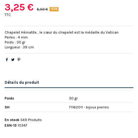
3,25 €
6,50 €
-50%
TTC
Chapelet Hématite , le cœur du chapelet est la médaille du Vatican
Perles : 4 mm
Poids : 30 gr
Longueur : 39 cm
Détails du produit
Poids
30 gr
SH
71162011 - bijoux pierres
En stock
549 Produits
EAN-13
10347