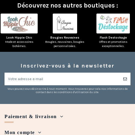
Découvrez nos autres boutiques :
Look Hippie Chic
Bougies Neuvaines
Flash Destockage
Mode et accessoires
Bougies, neuvaines, bougies
Offres et promotions
bohèmes.
personnalisées.
exceptionnelles.
(3 avis)
Inscrivez-vous à la newsletter
Vous pouvez vous désinscrire à tout moment. Vous trouverez pour cela nos informations de
contact dans les conditions d'utilisation du site.
Paiement & livraison
Mon compte