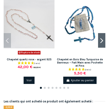
Rupture de stock
Chapelet quartz rose - argent 925
Chapelet en Bois Bleu Turquoise de
C
Banneux – Fait Main avec Pochette
et Pins
42,00 €
56,00 €
5,50 €
Voir
Ajouter au panier
Les clients qui ont acheté ce produit ont également acheté :
-2,00 €