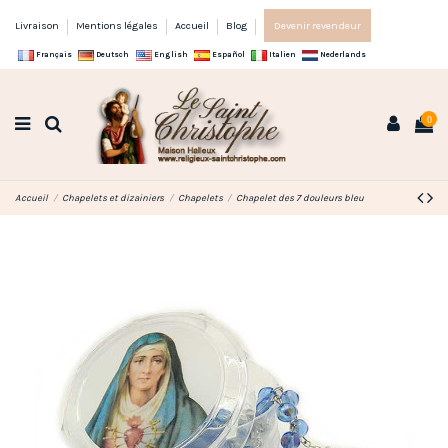
Livraison
Mentions légales
Accueil
Blog
Devenir revendeur
Français
Deutsch
English
Español
Italien
Nederlands
0
Accueil
Chapelets et dizainiers
Chapelets
Chapelet des 7 douleurs bleu