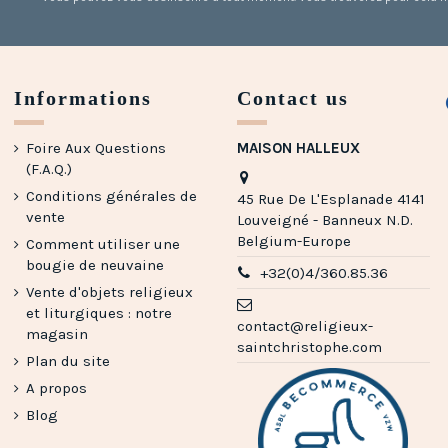
Informations
Contact us
Foire Aux Questions
MAISON HALLEUX
(F.A.Q.)
Conditions générales de
45 Rue De L'Esplanade 4141
vente
Louveigné - Banneux N.D.
Belgium-Europe
Comment utiliser une
bougie de neuvaine
+32(0)4/360.85.36
Vente d'objets religieux
et liturgiques : notre
contact@religieux-
magasin
saintchristophe.com
Plan du site
A propos
Blog