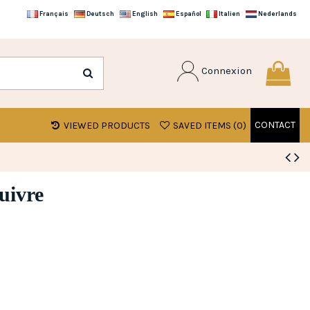
Français
Deutsch
English
Español
Italien
Nederlands
Connexion
CONTACT
VIEWED PRODUCTS
SAVED ITEMS (
0
)
uivre