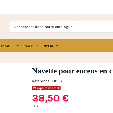
BOUGIES
ENCENS
DIVERS
Navette pour encens en c
Référence
091156
Rupture de stock
38,50 €
TTC