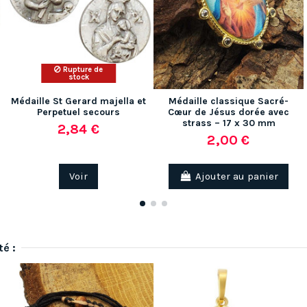
Rupture de
stock
Médaille St Gerard majella et
Médaille classique Sacré-
Perpetuel secours
Cœur de Jésus dorée avec
strass – 17 x 30 mm
2,84 €
2,00 €
Voir
Ajouter au panier
té :