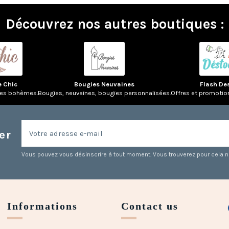
Découvrez nos autres boutiques :
e Chic
Bougies Neuvaines
Flash De
res bohèmes.
Bougies, neuvaines, bougies personnalisées.
Offres et promotio
er
Vous pouvez vous désinscrire à tout moment. Vous trouverez pour cela nos
Informations
Contact us