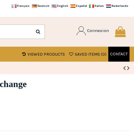
Français
Deutsch
English
Español
Italien
Nederlands
Connexion
CONTACT
VIEWED PRODUCTS
SAVED ITEMS (
0
)
rchange