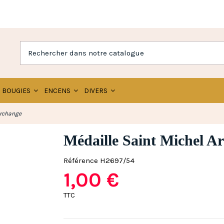
BOUGIES
ENCENS
DIVERS
Archange
Médaille Saint Michel A
Référence
H2697/54
1,00 €
TTC