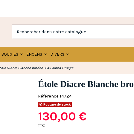
BOUGIES
ENCENS
DIVERS
tole Diacre Blanche brodée -Pax Alpha Omega
Étole Diacre Blanche br
Référence
14724
Rupture de stock
130,00 €
TTC