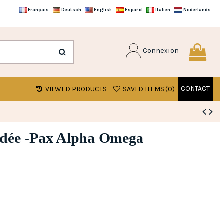
Français
Deutsch
English
Español
Italien
Nederlands
Connexion
CONTACT
VIEWED PRODUCTS
SAVED ITEMS (
0
)
odée -Pax Alpha Omega