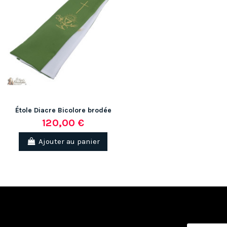
Étole Diacre Bicolore brodée
120,00 €
Ajouter au panier