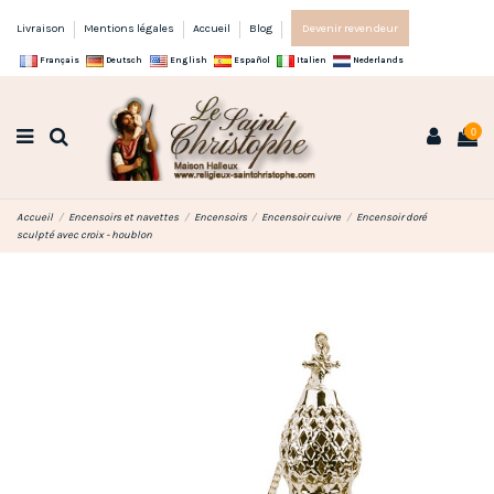
Livraison
Mentions légales
Accueil
Blog
Devenir revendeur
Français
Deutsch
English
Español
Italien
Nederlands
0
Accueil
Encensoirs et navettes
Encensoirs
Encensoir cuivre
Encensoir doré
sculpté avec croix - houblon