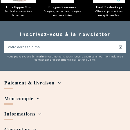
Look Hippie Chic
Bougies Neuvaines
Flash Destockage
Mode et accessoires
Bougies, neuvaines, bougies
Offres et promotions
bohèmes.
personnalisées.
exceptionnelles.
Inscrivez-vous à la newsletter
Vous pouvez vous désinscrire à tout moment. Vous trouverez pour cela nos informations de
contact dans les conditions d'utilisation du site.
Paiement & livraison
Mon compte
Informations
Contact us