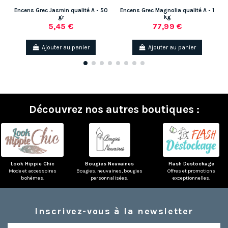
Encens Grec Jasmin qualité A - 50
Encens Grec Magnolia qualité A - 1
gr
kg
5,45 €
77,99 €
Ajouter au panier
Ajouter au panier
Découvrez nos autres boutiques :
Look Hippie Chic
Bougies Neuvaines
Flash Destockage
Mode et accessoires
Bougies, neuvaines, bougies
Offres et promotions
bohèmes.
personnalisées.
exceptionnelles.
Inscrivez-vous à la newsletter