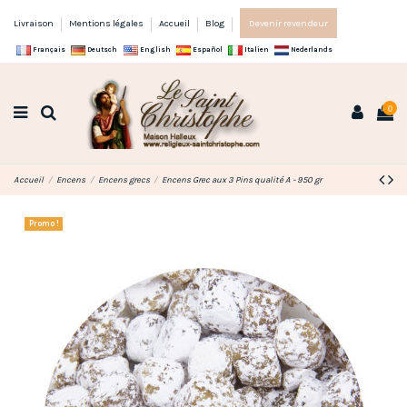
Livraison
Mentions légales
Accueil
Blog
Devenir revendeur
Français
Deutsch
English
Español
Italien
Nederlands
0
Accueil
Encens
Encens grecs
Encens Grec aux 3 Pins qualité A - 950 gr
Promo !