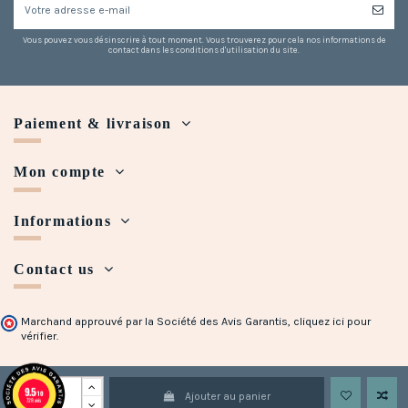
Vous pouvez vous désinscrire à tout moment. Vous trouverez pour cela nos informations de
contact dans les conditions d'utilisation du site.
Paiement & livraison
Mon compte
Informations
Contact us
(4 avis)
Marchand approuvé par la Société des Avis Garantis,
cliquez ici pour
vérifier
.
Copyright © 2018 - 2023 Maison Halleux. Developed with
by
Open Presta
9.5
/10
Ajouter au panier
728 avis