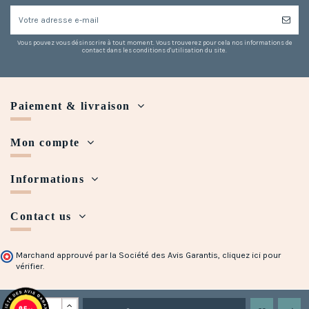
Vous pouvez vous désinscrire à tout moment. Vous trouverez pour cela nos informations de
contact dans les conditions d'utilisation du site.
Paiement & livraison
Mon compte
Informations
Contact us
Marchand approuvé par la Société des Avis Garantis,
cliquez ici pour
vérifier
.
Copyright © 2018 - 2023 Maison Halleux. Developed with
by
Open Presta
9.5