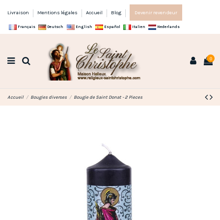
Livraison
Mentions légales
Accueil
Blog
Devenir revendeur
Français
Deutsch
English
Español
Italien
Nederlands
0
Accueil
Bougies diverses
Bougie de Saint Donat - 2 Pieces