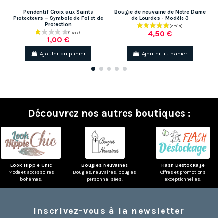
Pendentif Croix aux Saints
Bougie de neuvaine de Notre Dame
Protecteurs – Symbole de Foi et de
de Lourdes - Modèle 3
Protection
4,50 €
1,00 €
Ajouter au panier
Ajouter au panier
Découvrez nos autres boutiques :
(7 avis)
Look Hippie Chic
Bougies Neuvaines
Flash Destockage
Mode et accessoires
Bougies, neuvaines, bougies
Offres et promotions
bohèmes.
personnalisées.
exceptionnelles.
Inscrivez-vous à la newsletter