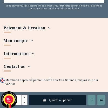
Vous pouvez vous désinscrire à tout moment. Vous trouverez pour cela nos informations de
contact dans les conditions d'utilisation du site.
(5 avis)
Paiement & livraison
Mon compte
Informations
Contact us
Marchand approuvé par la Société des Avis Garantis,
cliquez ici pour
vérifier
.
Copyright © 2018 - 2023 Maison Halleux. Developed with
by
Open Presta
9.5
/10
Ajouter au panier
728 avis