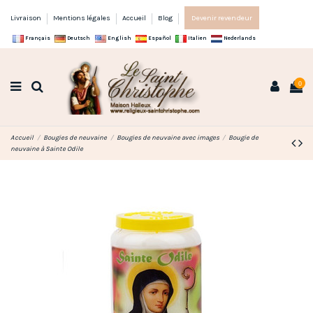
Livraison
Mentions légales
Accueil
Blog
Devenir revendeur
Français
Deutsch
English
Español
Italien
Nederlands
0
Accueil
Bougies de neuvaine
Bougies de neuvaine avec images
Bougie de
neuvaine à Sainte Odile