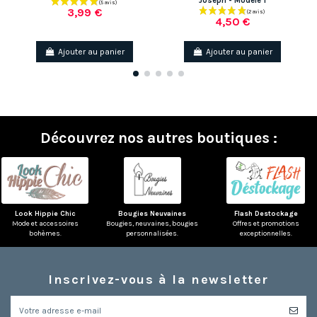
Joseph - Modèle 1
3,99 €
4,50 €
Ajouter au panier
Ajouter au panier
Découvrez nos autres boutiques :
Look Hippie Chic
Bougies Neuvaines
Flash Destockage
Mode et accessoires
Bougies, neuvaines, bougies
Offres et promotions
bohèmes.
personnalisées.
exceptionnelles.
Inscrivez-vous à la newsletter