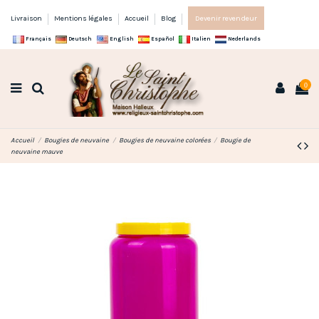
Livraison
Mentions légales
Accueil
Blog
Devenir revendeur
Français
Deutsch
English
Español
Italien
Nederlands
0
Accueil
Bougies de neuvaine
Bougies de neuvaine colorées
Bougie de
neuvaine mauve