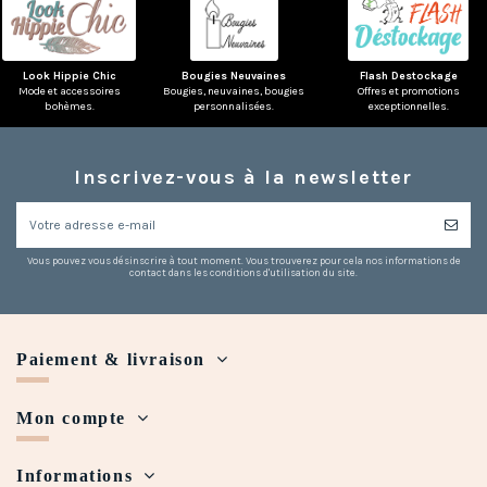
Look Hippie Chic
Bougies Neuvaines
Flash Destockage
Mode et accessoires
Bougies, neuvaines, bougies
Offres et promotions
bohèmes.
personnalisées.
exceptionnelles.
(2 avis)
Inscrivez-vous à la newsletter
Vous pouvez vous désinscrire à tout moment. Vous trouverez pour cela nos informations de
contact dans les conditions d'utilisation du site.
Paiement & livraison
Mon compte
Informations