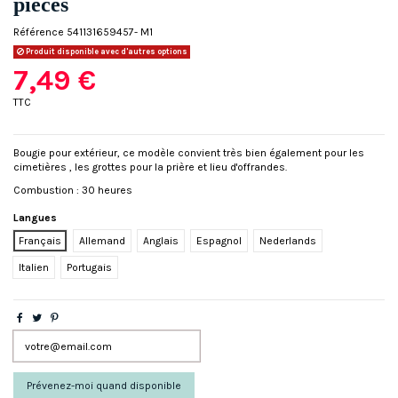
pièces
Référence
541131659457- M1
Produit disponible avec d'autres options
7,49 €
TTC
Bougie pour extérieur, ce modèle convient très bien également pour les
cimetières , les grottes pour la prière et lieu d'offrandes.
Combustion : 30 heures
Langues
Français
Allemand
Anglais
Espagnol
Nederlands
Italien
Portugais