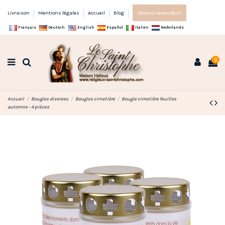
Livraison
Mentions légales
Accueil
Blog
Devenir revendeur
Français
Deutsch
English
Español
Italien
Nederlands
0
Accueil
Bougies diverses
Bougies cimetière
Bougie cimetière feuilles
automne - 4 pièces