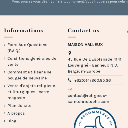
Vous pouvez vous désinscrire à tout moment. Vous trouverez pour cela nos
Informations
Contact us
Foire Aux Questions
MAISON HALLEUX
(F.A.Q.)
Conditions générales de
45 Rue De L'Esplanade 4141
vente
Louveigné - Banneux N.D.
Belgium-Europe
Comment utiliser une
bougie de neuvaine
+32(0)4/360.85.36
Vente d'objets religieux
et liturgiques : notre
contact@religieux-
magasin
saintchristophe.com
Plan du site
A propos
Blog