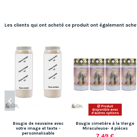
Les clients qui ont acheté ce produit ont également ache
Produit
disponible avec
d'autres options
Bougie de neuvaine avec
Bougie cimetière à la Vierge
votre image et texte -
Miraculeuse- 4 pièces
personnalisable
7,49 €