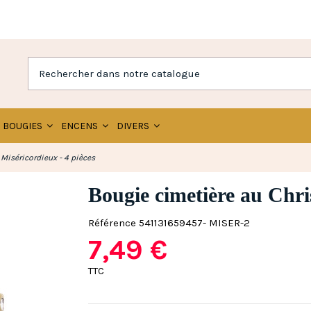
BOUGIES
ENCENS
DIVERS
Miséricordieux - 4 pièces
Bougie cimetière au Chris
Référence
541131659457- MISER-2
7,49 €
TTC