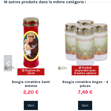
16 autres produits dans la même catégorie :
Produit
Rupture de
disponible avec
stock
d'autres options
Bougie cimetière Saint
Bougie cimetière Anges - 4
Antoine
pièces
2,20 €
7,49 €
Voir
Voir