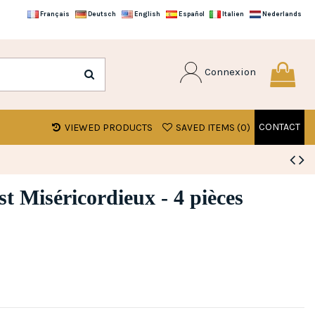
Français
Deutsch
English
Español
Italien
Nederlands
Connexion
CONTACT
VIEWED PRODUCTS
SAVED ITEMS (
0
)
t Miséricordieux - 4 pièces