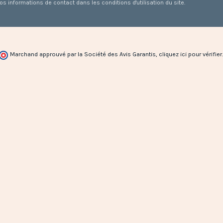
 informations de contact dans les conditions d'utilisation du site.
Marchand approuvé par la Société des Avis Garantis,
cliquez ici pour vérifier
.