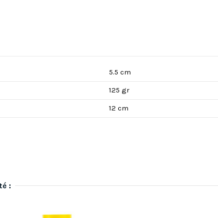
5.5 cm
125 gr
12 cm
té :