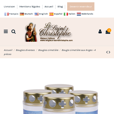
Livraison
Mentions légales
Accueil
Blog
Devenir revendeur
Français
Deutsch
English
Español
Italien
Nederlands
0
Accueil
Bougies diverses
Bougies cimetière
Bougie cimetière aux Anges - 4
pièces