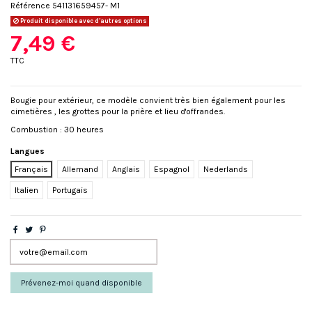
Référence
541131659457- M1
Produit disponible avec d'autres options
7,49 €
TTC
Bougie pour extérieur, ce modèle convient très bien également pour les
cimetières , les grottes pour la prière et lieu d'offrandes.
Combustion : 30 heures
Langues
Français
Allemand
Anglais
Espagnol
Nederlands
Italien
Portugais