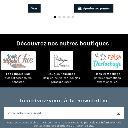
Voir
Ajouter au panier
Découvrez nos autres boutiques :
(1 avis)
Look Hippie Chic
Bougies Neuvaines
Flash Destockage
Mode et accessoires
Bougies, neuvaines, bougies
Offres et promotions
bohèmes.
personnalisées.
exceptionnelles.
Inscrivez-vous à la newsletter
Vous pouvez vous désinscrire à tout moment. Vous trouverez pour cela nos informations de
contact dans les conditions d'utilisation du site.