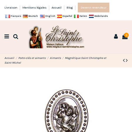
Livraison
Mentions légales
Accueil
Blog
Devenir revendeur
Français
Deutsch
English
Español
Italien
Nederlands
0
Accueil
Porte-clés et aimants
Aimants
Magnétique Saint Christophe et
Saint Michel