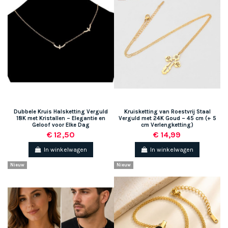
Dubbele Kruis Halsketting Verguld
Kruisketting van Roestvrij Staal
18K met Kristallen – Elegantie en
Verguld met 24K Goud – 45 cm (+ 5
Geloof voor Elke Dag
cm Verlengketting)
€ 12,50
€ 14,99
In winkelwagen
In winkelwagen
Nieuw
Nieuw