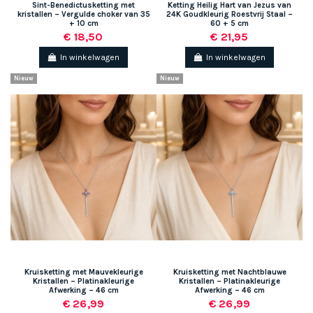
Sint-Benedictusketting met
Ketting Heilig Hart van Jezus van
kristallen – Vergulde choker van 35
24K Goudkleurig Roestvrij Staal –
+ 10 cm
60 + 5 cm
€ 18,50
€ 21,95
In winkelwagen
In winkelwagen
Nieuw
Nieuw
Kruisketting met Mauvekleurige
Kruisketting met Nachtblauwe
Kristallen – Platinakleurige
Kristallen – Platinakleurige
Afwerking – 46 cm
Afwerking – 46 cm
€ 26,99
€ 26,99