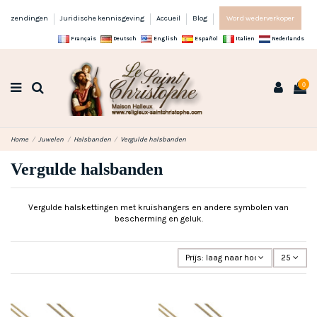
zendingen
Juridische kennisgeving
Accueil
Blog
Word wederverkoper
Français
Deutsch
English
Español
Italien
Nederlands
0
Home
Juwelen
Halsbanden
Vergulde halsbanden
Vergulde halsbanden
Vergulde halskettingen met kruishangers en andere symbolen van
bescherming en geluk.
Prijs: laag naar hoog
25