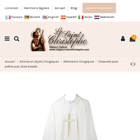
Livraison
Mentions légales
Accueil
Blog
Devenir revendeur
Français
Deutsch
English
Español
Italien
Nederlands
0
Accueil
Articles et objets liturgiques
Vêtements liturgiques
Chasuble pour
prêtre avec étole brodée