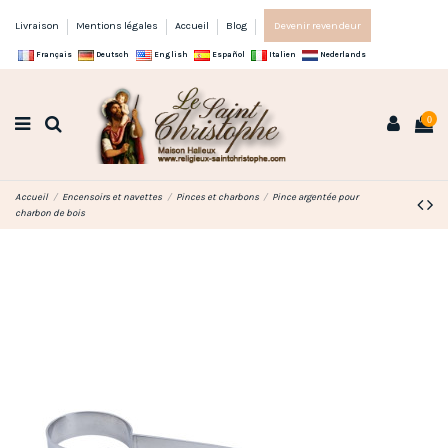
Livraison
Mentions légales
Accueil
Blog
Devenir revendeur
Français
Deutsch
English
Español
Italien
Nederlands
0
Accueil
Encensoirs et navettes
Pinces et charbons
Pince argentée pour
charbon de bois