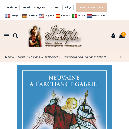
Livraison
Mentions légales
Accueil
Blog
Devenir revendeur
Français
Deutsch
English
Español
Italien
Nederlands
0
Accueil
Livres
Editions Saint Bernard
Livret neuvaine a L'archange Gabriel