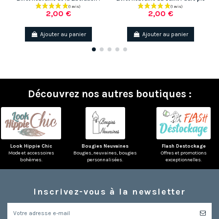
2,00 €
2,00 €
Ajouter au panier
Ajouter au panier
Découvrez nos autres boutiques :
(19 avis)
Look Hippie Chic
Bougies Neuvaines
Flash Destockage
Mode et accessoires
Bougies, neuvaines, bougies
Offres et promotions
bohèmes.
personnalisées.
exceptionnelles.
Inscrivez-vous à la newsletter