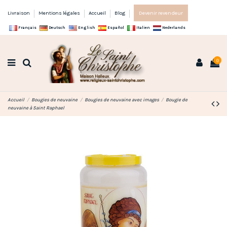
Livraison
Mentions légales
Accueil
Blog
Devenir revendeur
Français
Deutsch
English
Español
Italien
Nederlands
0
Accueil
Bougies de neuvaine
Bougies de neuvaine avec images
Bougie de
neuvaine à Saint Raphael