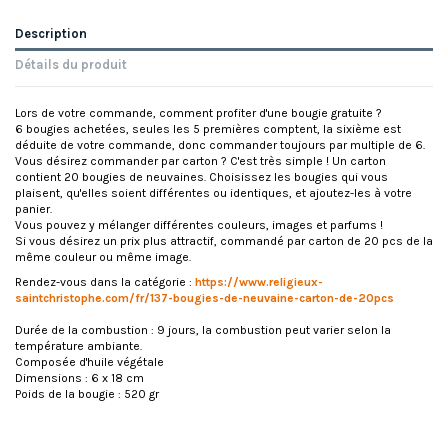
Description
Détails du produit
Lors de votre commande, comment profiter d'une bougie gratuite ?
6 bougies achetées, seules les 5 premières comptent, la sixième est
déduite de votre commande, donc commander toujours par multiple de 6.
Vous désirez commander par carton ? C'est très simple ! Un carton
contient 20 bougies de neuvaines. Choisissez les bougies qui vous
plaisent, qu'elles soient différentes ou identiques, et ajoutez-les à votre
panier.
Vous pouvez y mélanger différentes couleurs, images et parfums !
Si vous désirez un prix plus attractif, commandé par carton de 20 pcs de la
même couleur ou même image.
Rendez-vous dans la catégorie :
https://www.religieux-
saintchristophe.com/fr/137-bougies-de-neuvaine-carton-de-20pcs
Durée de la combustion : 9 jours, la combustion peut varier selon la
température ambiante.
Composée d'huile végétale
Dimensions : 6 x 18 cm
Poids de la bougie : 520 gr