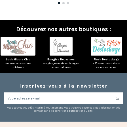
(6 avis)
Découvrez nos autres boutiques :
Look Hippie Chic
Bougies Neuvaines
Flash Destockage
Mode et accessoires
Bougies, neuvaines, bougies
Offres et promotions
bohèmes.
personnalisées.
exceptionnelles.
Inscrivez-vous à la newsletter
Vous pouvez vous désinscrire à tout moment. Vous trouverez pour cela nos informations de
contact dans les conditions d'utilisation du site.