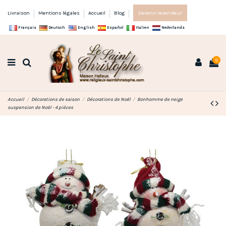
Livraison
Mentions légales
Accueil
Blog
Devenir revendeur
Français
Deutsch
English
Español
Italien
Nederlands
0
Accueil
Décorations de saison
Décorations de Noël
Bonhomme de neige
suspension de Noël - 4 pièces