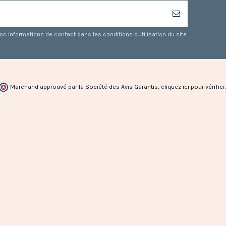
 informations de contact dans les conditions d'utilisation du site.
Marchand approuvé par la Société des Avis Garantis,
cliquez ici pour vérifier
.