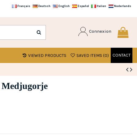
Français
Deutsch
English
Español
Italien
Nederlands
Connexion
CONTACT
VIEWED PRODUCTS
SAVED ITEMS (
0
)
 Medjugorje