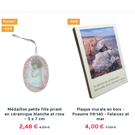
Promo !
-50%
-50%
Médaillon petite fille priant
Plaque murale en bois -
en céramique blanche et rose
Psaume 119:140 - Falaises et
– 5 x 7 cm
mer
2,48 €
4,00 €
4,95 €
7,99 €