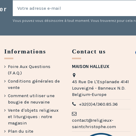
er
Vous pouvez vous désinscrire à tout moment. Vous trouverez pour cela nos
Informations
Contact us
Foire Aux Questions
MAISON HALLEUX
(F.A.Q.)
Conditions générales de
45 Rue De L'Esplanade 4141
vente
Louveigné - Banneux N.D.
Belgium-Europe
Comment utiliser une
bougie de neuvaine
+32(0)4/360.85.36
Vente d'objets religieux
et liturgiques : notre
contact@religieux-
magasin
saintchristophe.com
Plan du site