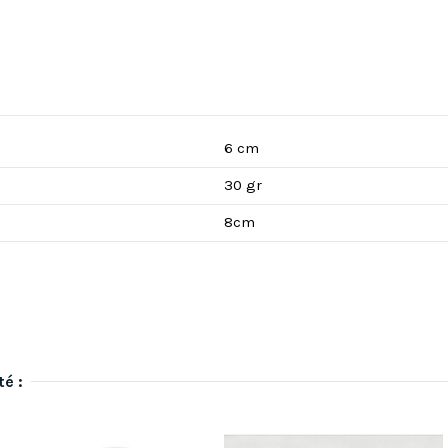
6 cm
30 gr
8cm
té :