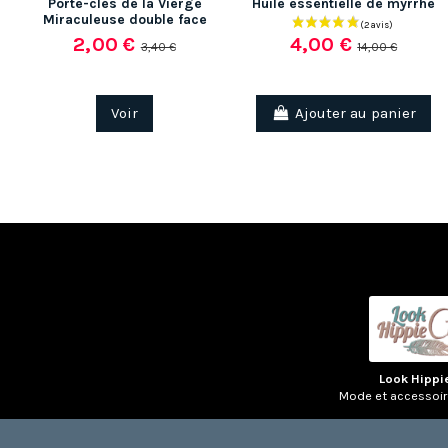
Porte-clés de la Vierge
Huile essentielle de myrrhe
Miraculeuse double face
2,00 €
4,00 €
3,40 €
14,00 €
Voir
Ajouter au panier
Look Hippi
Mode et accessoi