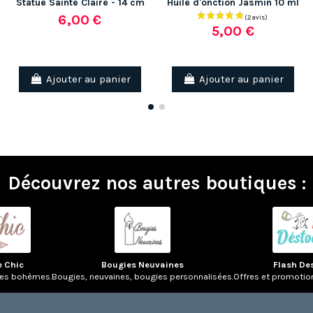
Statue Sainte Claire - 14 cm
Huile d'onction Jasmin 10 ml
6,00 €
5,00 €
Ajouter au panier
Ajouter au panier
Découvrez nos autres boutiques :
e Chic
Bougies Neuvaines
Flash De
res bohèmes.
Bougies, neuvaines, bougies personnalisées.
Offres et promotio