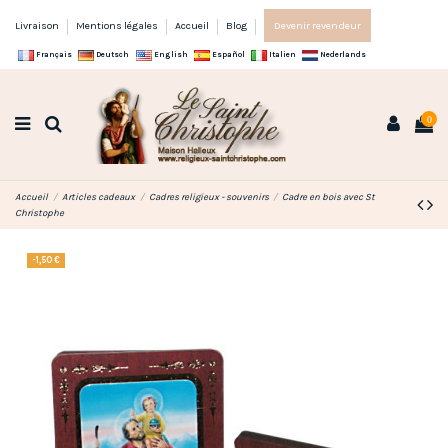
Livraison
Mentions légales
Accueil
Blog
Devenir revendeur
Français
Deutsch
English
Español
Italien
Nederlands
0
Accueil
Articles cadeaux
Cadres religieux - souvenirs
Cadre en bois avec St
Christophe
-1,50 €