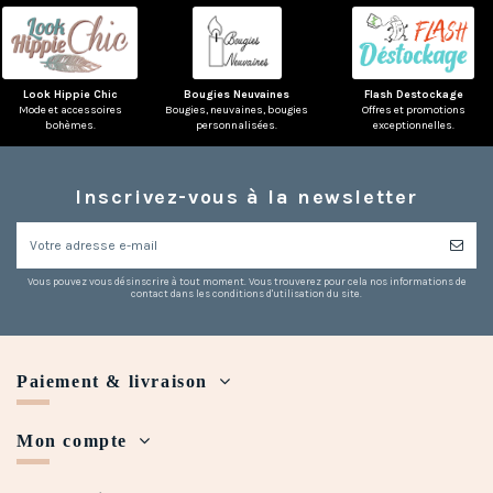
Look Hippie Chic
Bougies Neuvaines
Flash Destockage
Mode et accessoires
Bougies, neuvaines, bougies
Offres et promotions
bohèmes.
personnalisées.
exceptionnelles.
(2 avis)
Inscrivez-vous à la newsletter
Vous pouvez vous désinscrire à tout moment. Vous trouverez pour cela nos informations de
contact dans les conditions d'utilisation du site.
Paiement & livraison
Mon compte