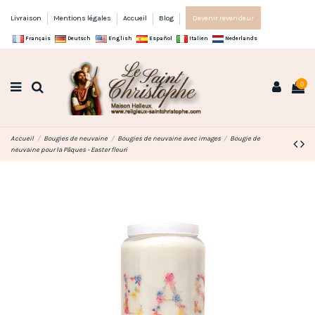
Livraison
Mentions légales
Accueil
Blog
Devenir revendeur
Français
Deutsch
English
Español
Italien
Nederlands
0
Accueil
Bougies de neuvaine
Bougies de neuvaine avec images
Bougie de
neuvaine pour la Pâques - Easter fleuri