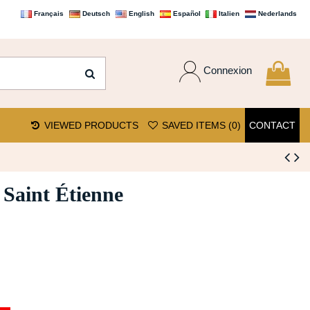
Français
Deutsch
English
Español
Italien
Nederlands
Connexion
VIEWED PRODUCTS
SAVED ITEMS (
0
)
CONTACT
 Saint Étienne