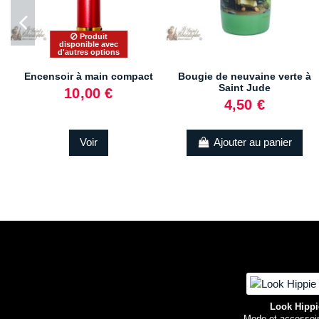
Produit
disponible avec
d'autres options
Encensoir à main compact
Bougie de neuvaine verte à
Saint Jude
10,00 €
4,50 €
Voir
Ajouter au panier
Look Hippi
Mode et accessoi