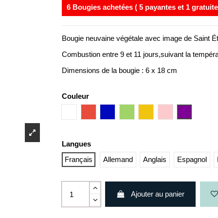
6 Bougies achetées ( 5 payantes et 1 gratuite
Bougie neuvaine végétale avec image de Saint Étie
Combustion entre 9 et 11 jours,suivant la tempér
Dimensions de la bougie : 6 x 18 cm
Couleur
Blanc
Rouge
Bleu
Vert
Jaune
Rose
Mauve
Langues
Français
Allemand
Anglais
Espagnol
Ajouter au panier