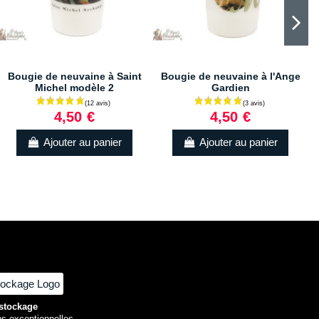
Bougie de neuvaine à Saint
Bougie de neuvaine à l'Ange
Michel modèle 2
Gardien
4,50 €
4,50 €
(2 av
Ajouter au panier
Ajouter au panier
(1 avis)
stockage
ns exceptionnelles.