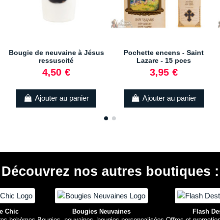
Bougie de neuvaine à Jésus
Pochette encens - Saint
ressuscité
Lazare - 15 pces
4,50 €
3,95 €
(1 avis)
Ajouter au panier
Ajouter au panier
Découvrez nos autres boutiques :
e Chic
Bougies Neuvaines
Flash De
res bohèmes.
Bougies, neuvaines, bougies personnalisées.
Offres et promotio