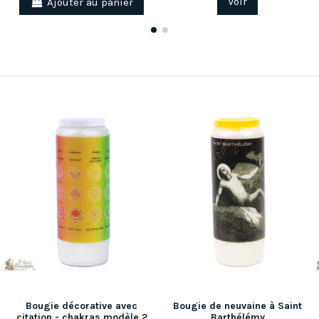
Ajouter au panier
Voir
Bougie décorative avec
Bougie de neuvaine à Saint
citation - chakras modèle 2
Barthélémy