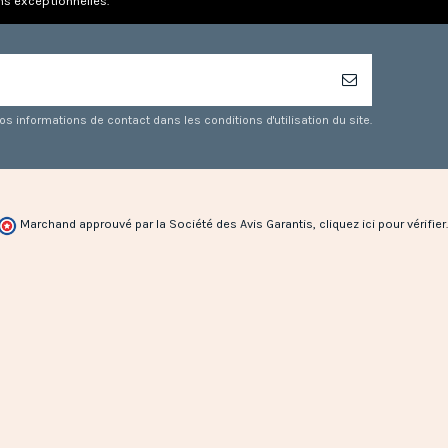
ns exceptionnelles.
 informations de contact dans les conditions d'utilisation du site.
Marchand approuvé par la Société des Avis Garantis,
cliquez ici pour vérifier
.