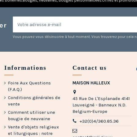
res bohèmes.
Bougies, neuvaines, bougies personnalisées.
Offres et promotio
er
Vous pouvez vous désinscrire à tout moment. Vous trouverez pour cela nos
Informations
Contact us
Foire Aux Questions
MAISON HALLEUX
(F.A.Q.)
Conditions générales de
45 Rue De L'Esplanade 4141
vente
Louveigné - Banneux N.D.
Belgium-Europe
Comment utiliser une
bougie de neuvaine
+32(0)4/360.85.36
Vente d'objets religieux
et liturgiques : notre