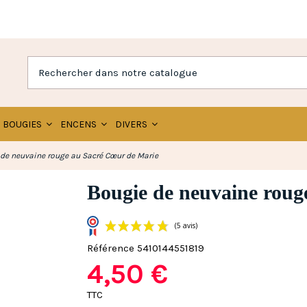
BOUGIES
ENCENS
DIVERS
de neuvaine rouge au Sacré Cœur de Marie
Bougie de neuvaine roug
Référence
5410144551819
4,50 €
(5 avis)
TTC