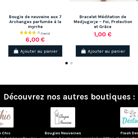
Bougie de neuvaine aux 7
Bracelet Méditation de
Archanges parfumée à la
Medjugorje – Foi, Protection
myrrhe
et Grâce
1,00 €
6,00 €
(5 avis)
Ajouter au panier
Ajouter au panier
Découvrez nos autres boutiques :
e Chic
Bougies Neuvaines
Flash De