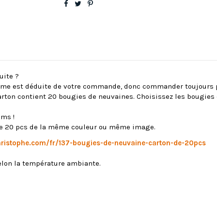
uite ?
ième est déduite de votre commande, donc commander toujours p
rton contient 20 bougies de neuvaines. Choisissez les bougies q
ums !
n de 20 pcs de la même couleur ou même image.
christophe.com/fr/137-bougies-de-neuvaine-carton-de-20pcs
selon la température ambiante.