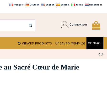
Français
Deutsch
English
Español
Italien
Nederlands
Connexion
CONTACT
VIEWED PRODUCTS
SAVED ITEMS (
0
)
e au Sacré Cœur de Marie