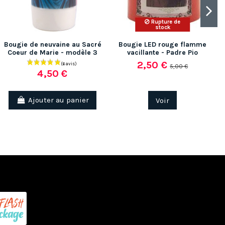
Rupture de
stock
Bougie de neuvaine au Sacré
Bougie LED rouge flamme
Coeur de Marie - modèle 3
vacillante - Padre Pio
2,50 €
5,00 €
4,50 €
(1 av
Ajouter au panier
Voir