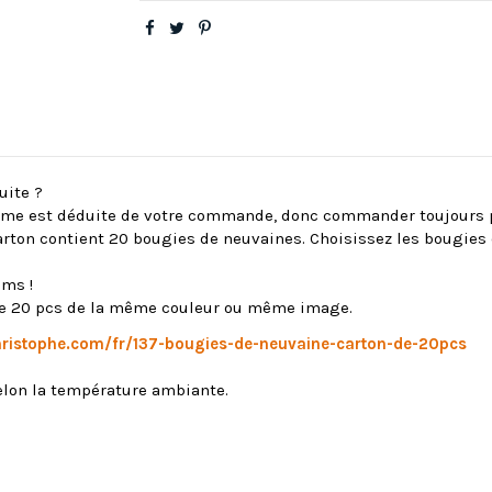
uite ?
ième est déduite de votre commande, donc commander toujours p
rton contient 20 bougies de neuvaines. Choisissez les bougies q
ums !
n de 20 pcs de la même couleur ou même image.
christophe.com/fr/137-bougies-de-neuvaine-carton-de-20pcs
selon la température ambiante.