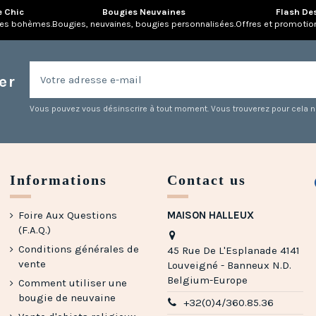
e Chic
Bougies Neuvaines
Flash De
res bohèmes.
Bougies, neuvaines, bougies personnalisées.
Offres et promotio
er
Vous pouvez vous désinscrire à tout moment. Vous trouverez pour cela nos
Informations
Contact us
Foire Aux Questions
MAISON HALLEUX
(F.A.Q.)
Conditions générales de
45 Rue De L'Esplanade 4141
vente
Louveigné - Banneux N.D.
Belgium-Europe
Comment utiliser une
bougie de neuvaine
+32(0)4/360.85.36