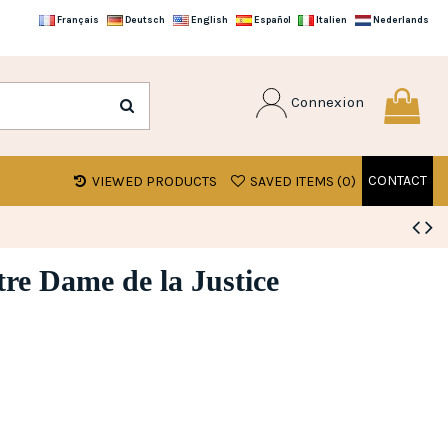
Français
Deutsch
English
Español
Italien
Nederlands
Connexion
CONTACT
VIEWED PRODUCTS
SAVED ITEMS (
0
)
re Dame de la Justice