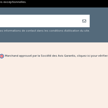
ns exceptionnelles.
 informations de contact dans les conditions d'utilisation du site.
Marchand approuvé par la Société des Avis Garantis,
cliquez ici pour vérifier
.