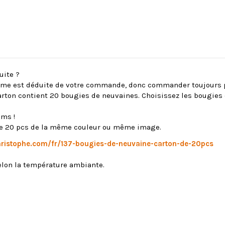
uite ?
ième est déduite de votre commande, donc commander toujours p
rton contient 20 bougies de neuvaines. Choisissez les bougies q
ums !
n de 20 pcs de la même couleur ou même image.
christophe.com/fr/137-bougies-de-neuvaine-carton-de-20pcs
selon la température ambiante.