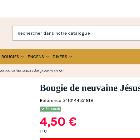
BOUGIES
ENCENS
DIVERS
de neuvaine Jésus Père je crois en toi
Bougie de neuvaine Jésus 
Référence
5410144551819
En stock
4,50 €
TTC