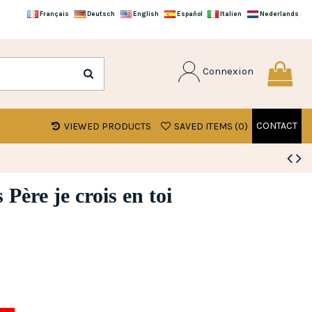
Français
Deutsch
English
Español
Italien
Nederlands
Connexion
CONTACT
VIEWED PRODUCTS
SAVED ITEMS (
0
)
Père je crois en toi