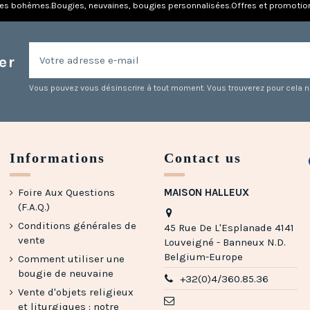
res bohèmes.
Bougies, neuvaines, bougies personnalisées.
Offres et promotio
er
Vous pouvez vous désinscrire à tout moment. Vous trouverez pour cela nos
Informations
Contact us
Foire Aux Questions
MAISON HALLEUX
(F.A.Q.)
Conditions générales de
45 Rue De L'Esplanade 4141
vente
Louveigné - Banneux N.D.
Belgium-Europe
Comment utiliser une
bougie de neuvaine
+32(0)4/360.85.36
Vente d'objets religieux
et liturgiques : notre