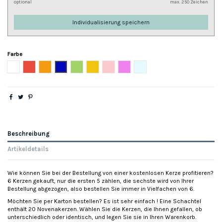
optional
max. 250 Zeichen
Individualisierung speichern
Farbe
Weiß
Rot
Orange
Blau
Grün
Gelb
Rose
Hellviolett
Hellblau
Beschreibung
Artikeldetails
Wie können Sie bei der Bestellung von einer kostenlosen Kerze profitieren?
6 Kerzen gekauft, nur die ersten 5 zählen, die sechste wird von Ihrer
Bestellung abgezogen, also bestellen Sie immer in Vielfachen von 6.
Möchten Sie per Karton bestellen? Es ist sehr einfach ! Eine Schachtel
enthält 20 Novenakerzen. Wählen Sie die Kerzen, die Ihnen gefallen, ob
unterschiedlich oder identisch, und legen Sie sie in Ihren Warenkorb.