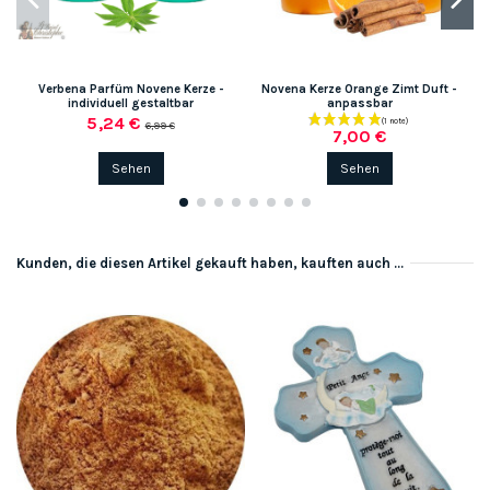
Verbena Parfüm Novene Kerze -
Novena Kerze Orange Zimt Duft -
N
individuell gestaltbar
anpassbar
5,24 €
6,99 €
7,00 €
Sehen
Sehen
Kunden, die diesen Artikel gekauft haben, kauften auch ...