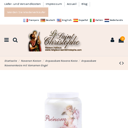
Liefer- und Versandkosten
Impressum
Accueil
Blog
Werden Sie Wiederverkäufer
Français
Deutsch
English
Español
Italien
Nederlands
0
Startseite
Novenen Kerzen
Anpassbare Novene Kerze
Anpassbare
Novenenkerze mit Vornamen Engel