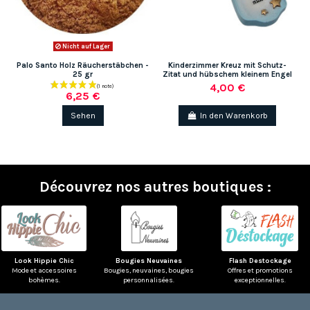
Nicht auf Lager
Palo Santo Holz Räucherstäbchen -
Kinderzimmer Kreuz mit Schutz-
25 gr
Zitat und hübschem kleinem Engel
4,00 €
6,25 €
Sehen
In den Warenkorb
Découvrez nos autres boutiques :
Look Hippie Chic
Bougies Neuvaines
Flash Destockage
Mode et accessoires
Bougies, neuvaines, bougies
Offres et promotions
bohèmes.
personnalisées.
exceptionnelles.