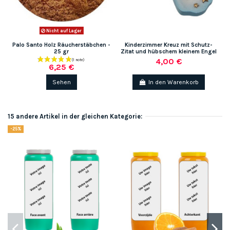
Nicht auf Lager
Palo Santo Holz Räucherstäbchen -
Kinderzimmer Kreuz mit Schutz-
25 gr
Zitat und hübschem kleinem Engel
4,00 €
6,25 €
Sehen
In den Warenkorb
15 andere Artikel in der gleichen Kategorie:
-25%