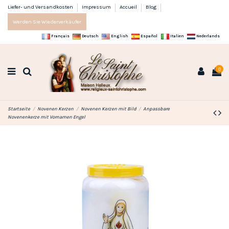
Liefer- und Versandkosten
Impressum
Accueil
Blog
Werden Sie Wiederverkäufer
Français
Deutsch
English
Español
Italien
Nederlands
0
Startseite
Novenen Kerzen
Novenen Kerzen mit Bild
Anpassbare
Novenenkerze mit Vornamen Engel