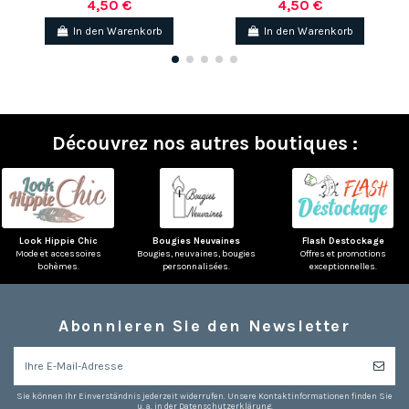
4,50 €
4,50 €
In den Warenkorb
In den Warenkorb
Découvrez nos autres boutiques :
Look Hippie Chic
Bougies Neuvaines
Flash Destockage
Mode et accessoires
Bougies, neuvaines, bougies
Offres et promotions
bohèmes.
personnalisées.
exceptionnelles.
Abonnieren Sie den Newsletter
Sie können Ihr Einverständnis jederzeit widerrufen. Unsere Kontaktinformationen finden Sie
u. a. in der Datenschutzerklärung.