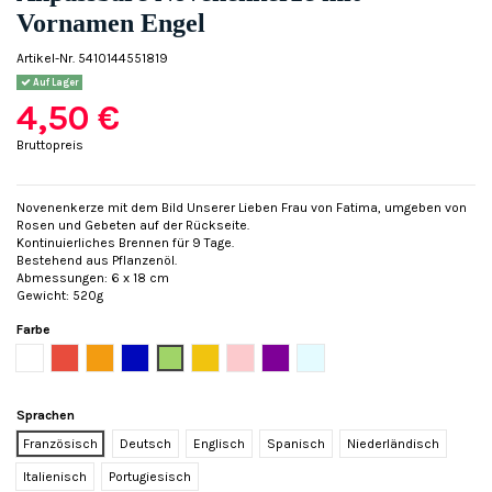
Vornamen Engel
Artikel-Nr.
5410144551819
Auf Lager
4,50 €
Bruttopreis
Novenenkerze mit dem Bild Unserer Lieben Frau von Fatima, umgeben von
Rosen und Gebeten auf der Rückseite.
Kontinuierliches Brennen für 9 Tage.
Bestehend aus Pflanzenöl.
Abmessungen: 6 x 18 cm
Gewicht: 520g
Farbe
Weiß
Rot
Orange
Blau
Grün
Gelb
Rose
Violett
Hellblau
Sprachen
Französisch
Deutsch
Englisch
Spanisch
Niederländisch
Italienisch
Portugiesisch