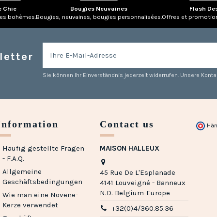
e Chic
Bougies Neuvaines
Flash De
res bohèmes.
Bougies, neuvaines, bougies personnalisées.
Offres et promotio
letter
Sie können Ihr Einverständnis jederzeit widerrufen. Unsere Kontak
Information
Contact us
Hän
Häufig gestellte Fragen
MAISON HALLEUX
- F.A.Q.
Allgemeine
45 Rue De L'Esplanade
Geschäftsbedingungen
4141 Louveigné - Banneux
N.D. Belgium-Europe
Wie man eine Novene-
Kerze verwendet
+32(0)4/360.85.36