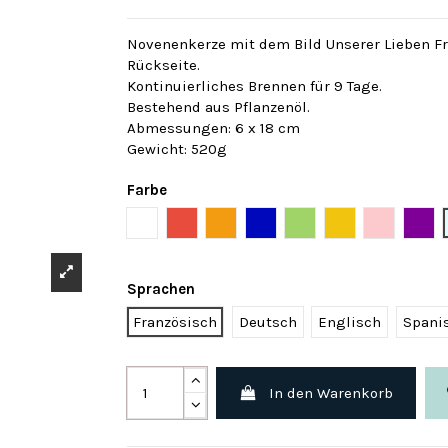
Novenenkerze mit dem Bild Unserer Lieben F
Rückseite.
Kontinuierliches Brennen für 9 Tage.
Bestehend aus Pflanzenöl.
Abmessungen: 6 x 18 cm
Gewicht: 520g
Farbe
Weiß
Rot
Orange
Blau
Grün
Gelb
Rose
Viol
Sprachen
Französisch
Deutsch
Englisch
Spani
In den Warenkorb