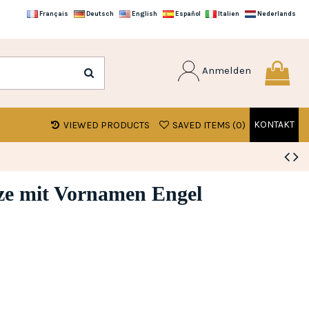
Français
Deutsch
English
Español
Italien
Nederlands
Anmelden
KONTAKT
VIEWED PRODUCTS
SAVED ITEMS (
0
)
ze mit Vornamen Engel