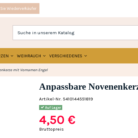
Sie Wiederverkäufer
RZEN
WEIHRAUCH
VERSCHIEDENES
nkerze mit Vornamen Engel
Anpassbare Novenenker
Artikel-Nr.
5410144551819
Auf Lager
4,50 €
Bruttopreis