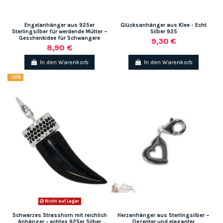
Engelanhänger aus 925er
Glücksanhänger aus Klee - Echt
Sterlingsilber für werdende Mütter –
Silber 925
Geschenkidee für Schwangere
9,30 €
8,90 €
In den Warenkorb
In den Warenkorb
-50%
Nicht auf Lager
Schwarzes Strasshorn mit reichlich
Herzanhänger aus Sterlingsilber –
Anhänger - echtes 925er Silber
Dezenter und eleganter