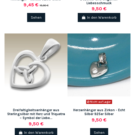
Liebesschmuck
9,45 €
18,90 €
9,50 €
Sehen
In den Warenkorb
Nicht auf Lager
Dreifaltigkeitsanhänger aus
Herzanhänger aus Zirkon - Echt
Sterlingsilber mit Herz und Triquetra
Silber 925er Silber
– Symbol der Liebe...
9,50 €
9,50 €
In den Warenkorb
Sehen