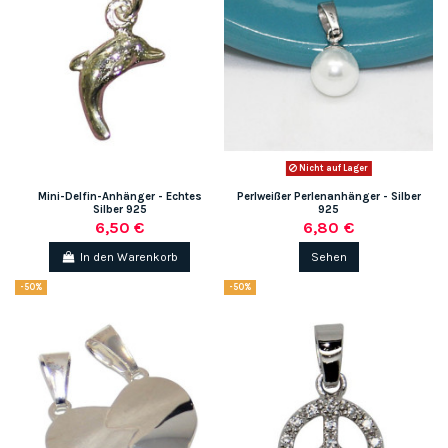
Nicht auf Lager
Mini-Delfin-Anhänger - Echtes
Perlweißer Perlenanhänger - Silber
Silber 925
925
6,50 €
6,80 €
In den Warenkorb
Sehen
-50%
-50%