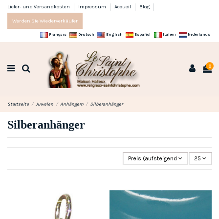
Liefer- und Versandkosten
Impressum
Accueil
Blog
Werden Sie Wiederverkäufer
Français
Deutsch
English
Español
Italien
Nederlands
0
Startseite
Juwelen
Anhängern
Silberanhänger
Silberanhänger
Preis (aufsteigend)
25