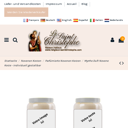
Liefer- und Versandkosten
Impressum
Accueil
Blog
Werden Sie Wiederverkäufer
Français
Deutsch
English
Español
Italien
Nederlands
0
Startseite
Novenen Kerzen
Parfümierte Novenen Kerzen
Myrrhe Duft Novene
Kerze - individuell gestaltbar