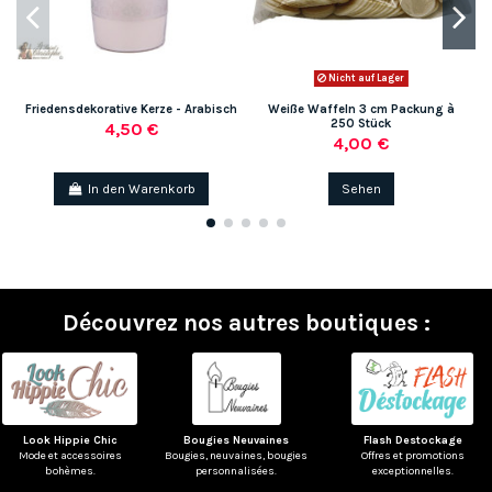
Nicht auf Lager
Friedensdekorative Kerze - Arabisch
Weiße Waffeln 3 cm Packung à
250 Stück
4,50 €
4,00 €
In den Warenkorb
Sehen
Découvrez nos autres boutiques :
Look Hippie Chic
Bougies Neuvaines
Flash Destockage
Mode et accessoires
Bougies, neuvaines, bougies
Offres et promotions
bohèmes.
personnalisées.
exceptionnelles.