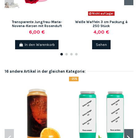
Nicht auf Lager
Transparente Jungfrau-Maria-
Weiße Waffeln 3 cm Packung à
Novena-Kerzen mit Rosenduft
250 Stück
6,00 €
4,00 €
In den Warenkorb
Sehen
16 andere Artikel in der gleichen Kategorie:
-25%