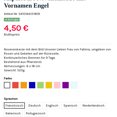
Vornamen Engel
Artikel-Nr.
5410144551819
Auf Lager
4,50 €
Bruttopreis
Novenenkerze mit dem Bild Unserer Lieben Frau von Fatima, umgeben von
Rosen und Gebeten auf der Rückseite.
Kontinuierliches Brennen für 9 Tage.
Bestehend aus Pflanzenöl.
Abmessungen: 6 x 18 cm
Gewicht: 520g
Farbe
Weiß
Rot
Orange
Blau
Grün
Gelb
Rose
Violett
Hellblau
Sprachen
Französisch
Deutsch
Englisch
Spanisch
Niederländisch
Italienisch
Portugiesisch