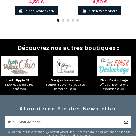
4,50 €
4,50 €
In den Warenkorb
In den Warenkorb
Découvrez nos autres boutiques :
Look Hippie Chic
Bougies Neuvaines
Flash Destockage
Mode et accessoires
Bougies, neuvaines, bougies
Offres et promotions
bohèmes.
personnalisées.
exceptionnelles.
Abonnieren Sie den Newsletter
Sie können Ihr Einverständnis jederzeit widerrufen. Unsere Kontaktinformationen finden Sie
u. a. in der Datenschutzerklärung.