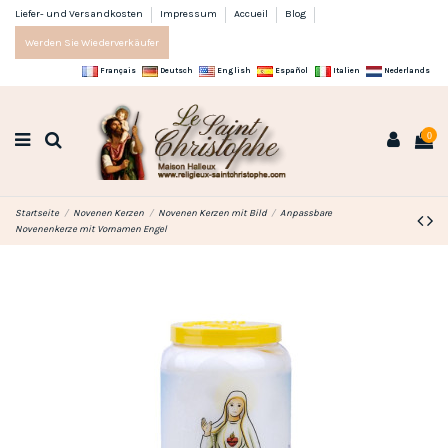
Liefer- und Versandkosten
Impressum
Accueil
Blog
Werden Sie Wiederverkäufer
Français
Deutsch
English
Español
Italien
Nederlands
0
Startseite
Novenen Kerzen
Novenen Kerzen mit Bild
Anpassbare
Novenenkerze mit Vornamen Engel