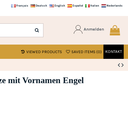
Français
Deutsch
English
Español
Italien
Nederlands
Anmelden
KONTAKT
VIEWED PRODUCTS
SAVED ITEMS (
0
)
ze mit Vornamen Engel