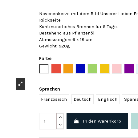
Novenenkerze mit dem Bild Unserer Lieben F
Rückseite.
Kontinuierliches Brennen für 9 Tage.
Bestehend aus Pflanzenöl.
Abmessungen: 6 x 18 cm
Gewicht: 520g
Farbe
Weiß
Rot
Orange
Blau
Grün
Gelb
Rose
Viol
Sprachen
Französisch
Deutsch
Englisch
Spani
In den Warenkorb