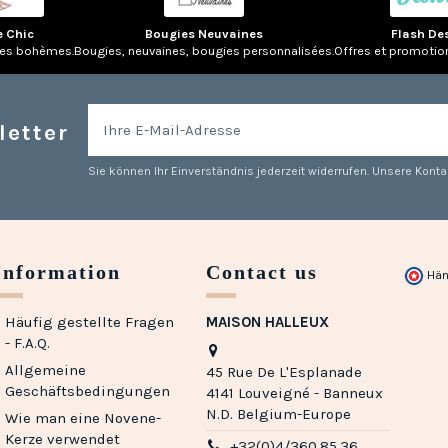
e Chic
Bougies Neuvaines
Flash De
res bohèmes.
Bougies, neuvaines, bougies personnalisées.
Offres et promotio
letter
Sie können Ihr Einverständnis jederzeit widerrufen. Unsere Kontak
Information
Contact us
Hän
Häufig gestellte Fragen
MAISON HALLEUX
- F.A.Q.
Allgemeine
45 Rue De L'Esplanade
Geschäftsbedingungen
4141 Louveigné - Banneux
N.D. Belgium-Europe
Wie man eine Novene-
Kerze verwendet
+32(0)4/360.85.36