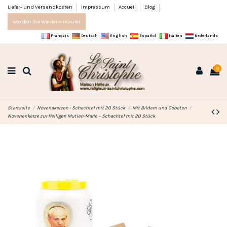
Liefer- und Versandkosten
Impressum
Accueil
Blog
Werden Sie Wiederverkäufer
Français
Deutsch
English
Español
Italien
Nederlands
0
Startseite
Novenakerzen - Schachtel mit 20 Stück
Mit Bildern und Gebeten
Novenenkerze zur Heiligen Mutien-Marie – Schachtel mit 20 Stück