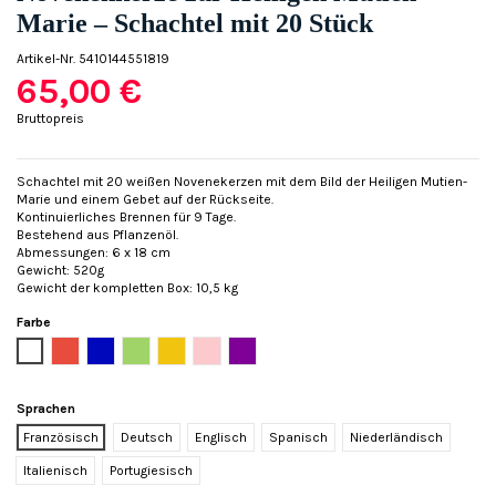
Marie – Schachtel mit 20 Stück
Artikel-Nr.
5410144551819
65,00 €
Bruttopreis
Schachtel mit 20 weißen Novenekerzen mit dem Bild der Heiligen Mutien-
Marie und einem Gebet auf der Rückseite.
Kontinuierliches Brennen für 9 Tage.
Bestehend aus Pflanzenöl.
Abmessungen: 6 x 18 cm
Gewicht: 520g
Gewicht der kompletten Box: 10,5 kg
Farbe
Weiß
Rot
Blau
Grün
Gelb
Rose
Violett
Sprachen
Französisch
Deutsch
Englisch
Spanisch
Niederländisch
Italienisch
Portugiesisch