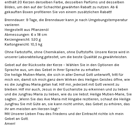
enthält 20 Kerzen derselben Farbe, desselben Parfüms und desselben
Bildes, um den auf der Schachtel gewährten Rabatt zu nutzen. Ab 6
gekauften Boxen profitieren Sie von einem zusätzlichen Rabatt!
Brenndauer: 9 Tage, die Brenndauer kann je nach Umgebungstemperatur
variieren
Hergestellt aus Pflanzenöl
Abmessungen: 6 x 18 cm
Kerzengewicht: 520 g
Kartongewicht: 10,5 kg
Ohne Farbstoffe, ohne Chemikalien, ohne Duftstoffe. Unsere Kerze wird in
unserer Laborabteilung getestet, um die beste Qualität zu gewährleisten.
Gebet auf der Rückseite der Kerze – Wählen Sie in den Optionen die
Sprache aus, um das Gebet in Ihrer Sprache zu erhalten
Die heilige Mutien-Marie, die sich in aller Demut Gott unterwirft, tritt für
mich ein, damit ich mich ganz dem Wirken des Heiligen Geistes öffne, wie
es die Jungfrau Maria getan hat. Hilf mir, jederzeit mit Gott vereint zu
bleiben. Hilf mir auch, Jesus in der Eucharistie zu erkennen und zu lieben
und die Jungfrau Maria zu lieben, wie du sie liebst. Heilige Mutien-Marie, Sie
sagten: „Wenn Sie das Ave Maria mit Hingabe rezitieren, schaut die Heilige
Jungfrau Sie mit Güte an, sie kann nicht umhin, das Gebet zu erhören, das
ihr am meisten am Herzen liegt.“
Mit Unserer Lieben Frau des Friedens und der Eintracht richte ich mein
Gebet an Gott.
Amen!