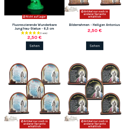
Artikel nur noch in
anderer Variante
Nicht auf Lager
erhältlich
Fluoreszierende Wunderbare
Bilderrahmen - Heiligen Antonius
Jungfrau-Statue - 6,5 cm
2,50 €
2,50 €
Sehen
Sehen
Artikel nur noch in
Artikel nur noch in
anderer Variante
anderer Variante
erhältlich
erhältlich