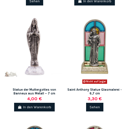
Sehen
In den Warenkorb
(1 note)
Nicht auf Lager
Statue der Muttergottes von
Saint Anthony Statue Glasmalerei -
Banneux aus Metall – 7 cm
6,7 cm
4,00 €
3,30 €
In den Warenkorb
Sehen