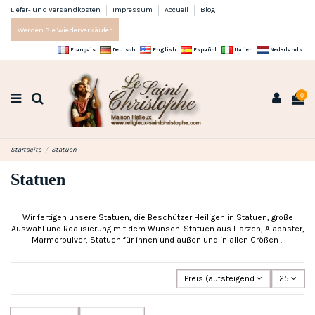
Liefer- und Versandkosten
Impressum
Accueil
Blog
Werden Sie Wiederverkäufer
Français
Deutsch
English
Español
Italien
Nederlands
0
Startseite
Statuen
Statuen
Wir fertigen unsere Statuen, die Beschützer Heiligen in Statuen, große
Auswahl und Realisierung mit dem Wunsch. Statuen aus Harzen, Alabaster,
Marmorpulver, Statuen für innen und außen und in allen Größen .
Preis (aufsteigend)
25