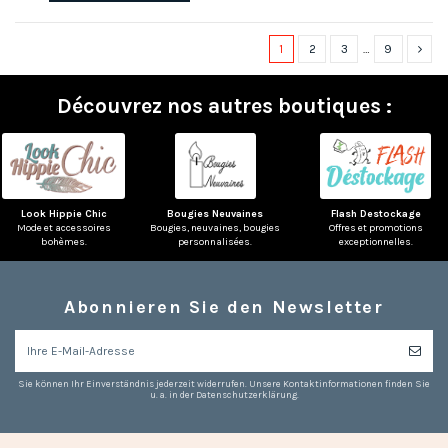
1
2
3
…
9
Découvrez nos autres boutiques :
Look Hippie Chic
Bougies Neuvaines
Flash Destockage
Mode et accessoires
Bougies, neuvaines, bougies
Offres et promotions
bohèmes.
personnalisées.
exceptionnelles.
Abonnieren Sie den Newsletter
Sie können Ihr Einverständnis jederzeit widerrufen. Unsere Kontaktinformationen finden Sie
u. a. in der Datenschutzerklärung.