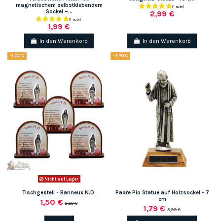
magnetischem selbstklebendem
Sockel –...
2,99 €
1,99 €
In den Warenkorb
In den Warenkorb
-1,00 €
-2,20 €
Nicht auf Lager
Tischgestell - Banneux N.D.
Padre Pio Statue auf Holzsockel - 7
cm
1,50 €
2,50 €
1,79 €
3,99 €