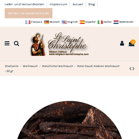
Liefer- und Versandkosten
Impressum
Accueil
Blog
Werden Sie Wiederverkäufer
Français
Deutsch
English
Español
Italien
Nederlands
0
Startseite
Weihrauch
Natürlicher Weihrauch
Roter Saudi Arabien Weihrauch
- 50 gr