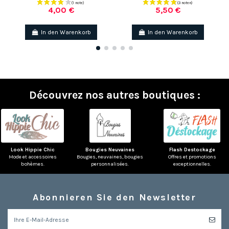
4,00 €
5,50 €
In den Warenkorb
In den Warenkorb
Découvrez nos autres boutiques :
Look Hippie Chic
Bougies Neuvaines
Flash Destockage
Mode et accessoires
Bougies, neuvaines, bougies
Offres et promotions
bohèmes.
personnalisées.
exceptionnelles.
Abonnieren Sie den Newsletter